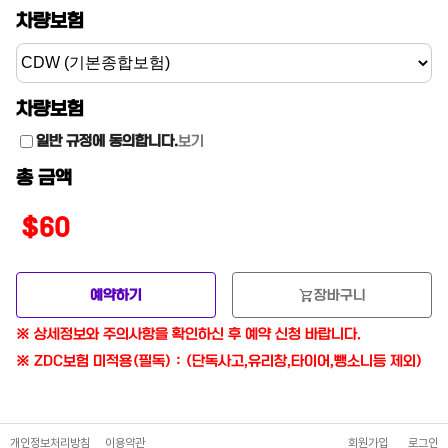
차량보험
차량보험
일반 규정에 동의합니다.
보기
총 금액
$60
shopping_cart
예약하기
장바구니
※ 상세정보와 주의사항을 확인하신 후 예약 신청 바랍니다.
※ ZDC보험 미적용(필독) : (단독사고,유리창,타이어,뺑소니등 제외)
개인정보처리방침
이용약관
회원가입
로그인