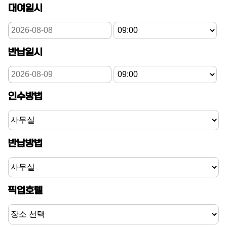
대여일시
반납일시
인수방법
반납방법
픽업호텔